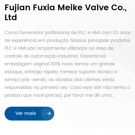
Fujian Fuxia Meike Valve Co.,
Ltd
Como fornecedor profissional de PLC e HMI com 20 anos
de experiência em produção. Nossos principais produtos
PLC e HMI são amplamente utilizados na área de
controle de automação industrial. Garantimos
embalagem original 100% nova, temos um grande
estoque, entrega rápida. Fornece suporte técnico e
serviço pós-venda, as dúvidas dos clientes serão
respondidas na primeira vez. Caso este site não tenha o
produto que você precisa, por favor me dê uma
mensagem com a foto do produto ou o modelo que
você precisa, responderemos o mais rápido possível
Ver mais
sobre preço e data de entrega. Obrigado. Temos uma
ampla gama de produtos.Marca principal: Allen-Bradley,
CISCO, MITSUBISHI, Schneider, Ebmpapst, ZIEHL-ABEGG,