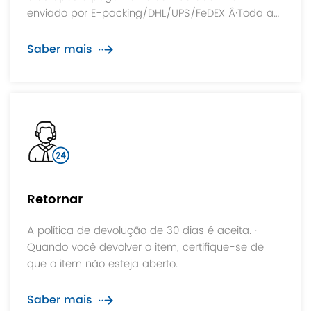
enviado por E-packing/DHL/UPS/FeDEX Â·Toda a
embalagem enviada com número de
rastreamento Forneceremos a você a logística
Saber mais
mais rápida, segura e barata. Diferentes formas
de envio estão disponíveis.
Retornar
A política de devolução de 30 dias é aceita. ·
Quando você devolver o item, certifique-se de
que o item não esteja aberto.
Saber mais