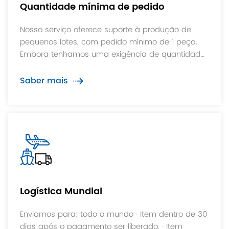
Quantidade mínima de pedido
Nosso serviço oferece suporte à produção de
pequenos lotes, com pedido mínimo de 1 peça.
Embora tenhamos uma exigência de quantidade
mínima de pedido, somos muito flexíveis e
podemos ajustar a quantidade do pedido de
Saber mais
acordo com as necessidades específicas de
nossos clientes, garantindo que suas
necessidades individuais sejam atendidas.
Logística Mundial
Enviamos para: todo o mundo · Item dentro de 30
dias após o pagamento ser liberado. · Item