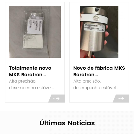
Totalmente novo
Novo de fábrica MKS
MKS Baratron
Baratron
627BX13TDC1BS179
625F11TGAEB
Alta precisão,
Alta precisão,
manômetro de
Manômetro de
desempenho estável
desempenho estável
capacitância
capacitância
Adequado para
Adequado para
automação industrial Em
automação industrial Em
estoque e entrega rápida
estoque e entrega rápida
em todo o mundo
em todo o mundo
Últimas Notícias