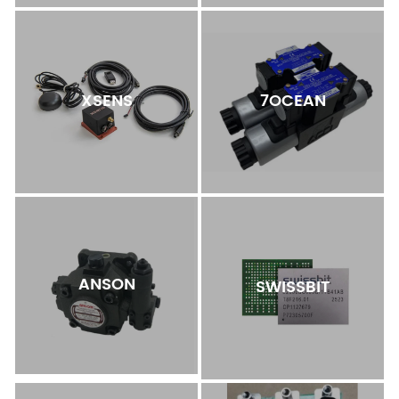
XSENS
7OCEAN
ANSON
SWISSBIT