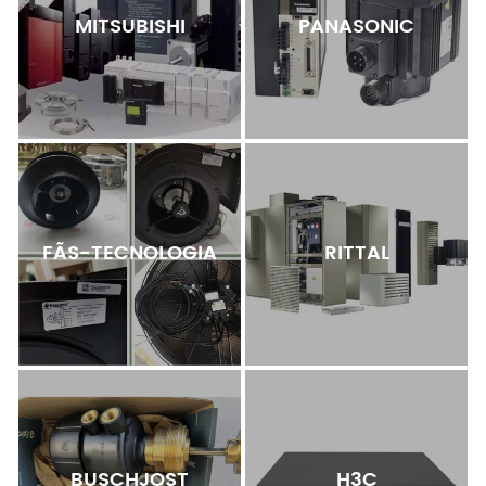
MITSUBISHI
PANASONIC
FÃS-TECNOLOGIA
RITTAL
BUSCHJOST
H3C