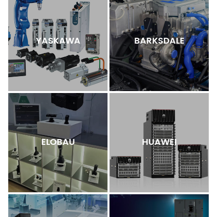
YASKAWA
BARKSDALE
ELOBAU
HUAWEI