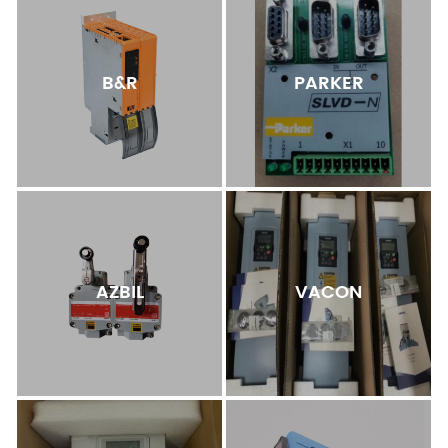
B&R
PARKER
AZBIL
VACON