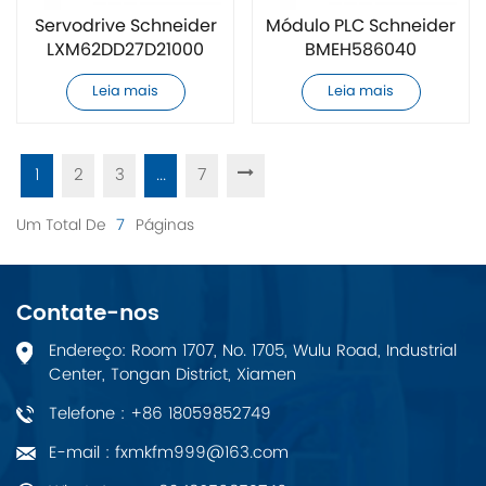
Servodrive Schneider
Módulo PLC Schneider
LXM62DD27D21000
BMEH586040
novo
totalmente novo
Leia mais
Leia mais
1
2
3
...
7
Um Total De
7
Páginas
Contate-nos
Endereço: Room 1707, No. 1705, Wulu Road, Industrial
Center, Tongan District, Xiamen
Telefone : +86 18059852749
E-mail : fxmkfm999@163.com