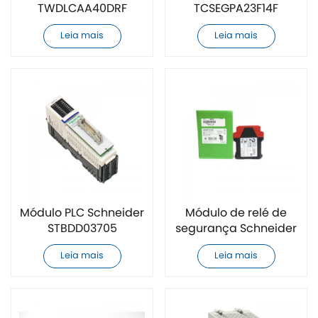
TWDLCAA40DRF
TCSEGPA23F14F
totalmente novo
totalmente novo
Leia mais
Leia mais
Módulo PLC Schneider
Módulo de relé de
STBDD03705
segurança Schneider
totalmente novo
XPSAV11113 totalmente
Leia mais
Leia mais
novo