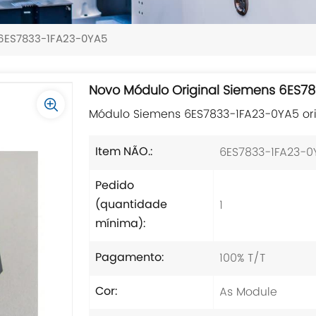
 6ES7833-1FA23-0YA5
Novo Módulo Original Siemens 6ES7
Módulo Siemens 6ES7833-1FA23-0YA5 ori
6ES7833-1FA23-0
Item NÃO.:
Pedido
1
(quantidade
mínima):
100% T/T
Pagamento:
As Module
Cor: