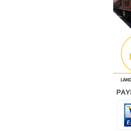
Outros
CONTATO FÊNIX
Xinje
Mettler Toledo
PALL
YORK
Xsens
7OCEAN
ANSON