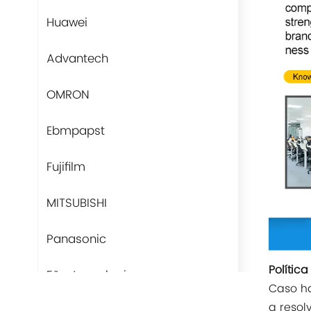
Huawei
Advantech
OMRON
Ebmpapst
Fujifilm
MITSUBISHI
Panasonic
Polític
Fãs-tecnologia
Caso ha
a resol