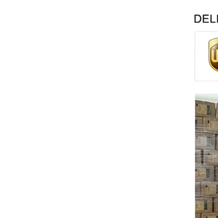
Swissbit
B&R
Parker
AZBIL
VACON
Eaton
SICK
Keyence