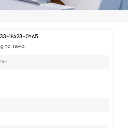
日本語
한국의
ไทย
833-1FA23-0YA5
Tiếng Việt
ginal novo.
中文
YA5