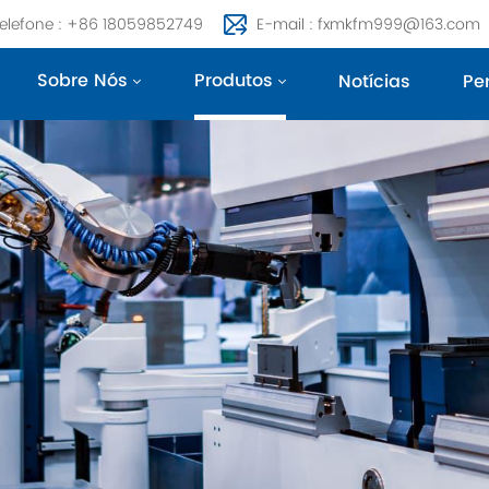
elefone : +86 18059852749
E-mail : fxmkfm999@163.com
Sobre Nós
Produtos
Notícias
Pe