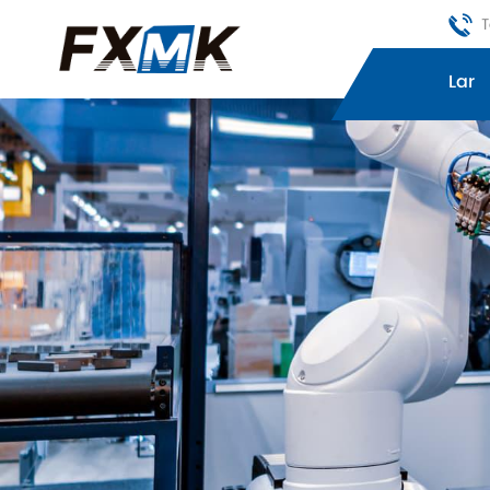
T
Lar