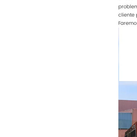
Rittal
problem
cliente
BUSCHJOST
Faremos
H3C
Triconex
ZIEHL-ABEGG
Bosch Rexroth
FESTO
Delta
Ti5 robot