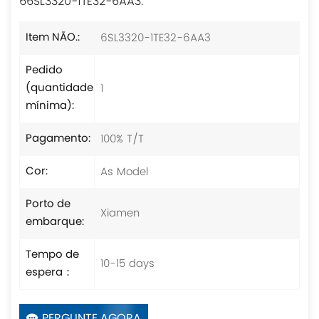
66SL3320-1TE32-6AA3.
6SL3320-1TE32-6AA3
Item NÃO.:
Pedido
1
(quantidade
mínima):
100% T/T
Pagamento:
As Model
Cor:
Porto de
Xiamen
embarque:
Tempo de
10-15 days
espera：