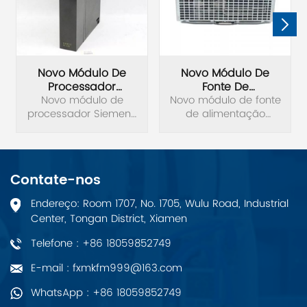
Novo Módulo De
Novo Módulo De
Processador
Fonte De
Siemens 6ES7417-
Novo módulo de
Novo módulo de fonte
Alimentação
4HL04-0AB0 Original
processador Siemens
Original Siemens
de alimentação
6ES7417-4HL04-0AB0
Siemens 6EP1437-
6EP1437-3BA00
original. SIMATIC S7-
3BA00 original.
400H, CPU 417H
Unidade de
Contate-nos
processamento
central para S7-400H
Endereço: Room 1707, No. 1705, Wulu Road, Industrial
4 interfaces: 1 MPI/DP, 1
Center, Tongan District, Xiamen
DP e 2 para módulos
de sincronização 20
Telefone : +86 18059852749
MB de memória (10
MB de dados/10
E-mail : fxmkfm999@163.com
Programa MB).
WhatsApp : +86 18059852749