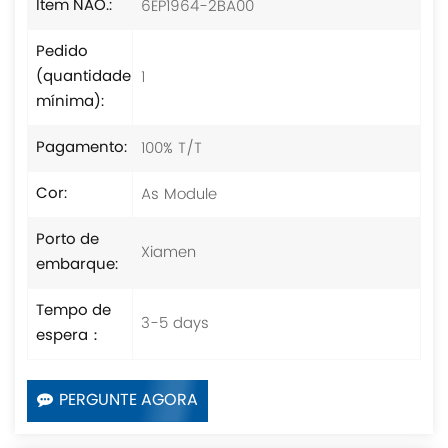
6EP1964-2BA00
Item NÃO.:
Pedido
1
(quantidade
mínima):
100% T/T
Pagamento:
As Module
Cor:
Porto de
Xiamen
embarque:
Tempo de
3-5 days
espera：
PERGUNTE AGORA