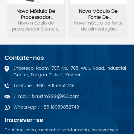
Novo Módulo De
Novo Módulo De
Processador
Fonte De
Siemens 6ES7417-
Novo módulo de
Novo módulo de fonte
Alimentação
4HL04-0AB0 Original
processador Siemens
Original Siemens
de alimentação
6ES7417-4HL04-0AB0
Siemens 6EP1437-
6EP1437-3BA00
original. SIMATIC S7-
3BA00 original.
400H, CPU 417H
Unidade de
Contate-nos
processamento
central para S7-400H
Endereço: Room 1707, No. 1705, Wulu Road, Industrial
4 interfaces: 1 MPI/DP, 1
Center, Tongan District, Xiamen
DP e 2 para módulos
de sincronização 20
Telefone : +86 18059852749
MB de memória (10
MB de dados/10
E-mail : fxmkfm999@163.com
Programa MB).
WhatsApp : +86 18059852749
Inscrever-se
Continue lendo, mantenha-se informado, inscreva-se e