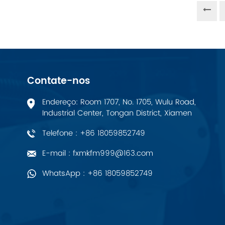
PALL
YORK
Xsens
Contate-nos
7OCEAN
Endereço: Room 1707, No. 1705, Wulu Road,
Industrial Center, Tongan District, Xiamen
ANSON
Telefone : +86 18059852749
Swissbit
E-mail : fxmkfm999@163.com
WhatsApp : +86 18059852749
B&R
Parker