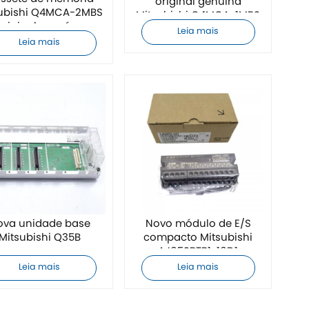
original genuína
subishi Q4MCA-2MBS
Mitsubishi Q4MCA-1MBS
original genuína
Leia mais
Leia mais
ova unidade base
Novo módulo de E/S
Mitsubishi Q35B
compacto Mitsubishi
AJ65SBTB1-16D1
Leia mais
Leia mais