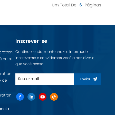
Um Total De
6
Páginas
Inscrever-se
Continue lendo, mantenha-se informado,
aratron
inscreva-se e convidamos você a nos dizer o
ômetro
que você pensa.
ratron
Enviar
o de
ratron
ância