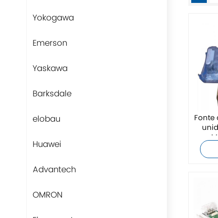
Yokogawa
Emerson
Yaskawa
Barksdale
elobau
Fonte
unid
M
Huawei
t
Advantech
OMRON