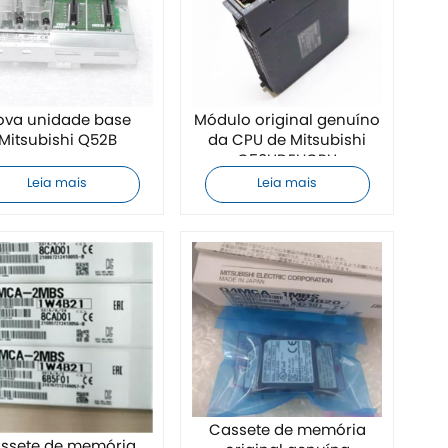
ova unidade base
Módulo original genuíno
Mitsubishi Q52B
da CPU de Mitsubishi
Q50UDEHCPU
Leia mais
Leia mais
Cassete de memória
ssete de memória