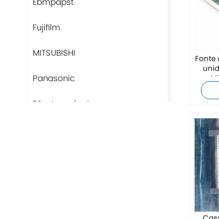
Ebmpapst
Fujifilm
MITSUBISHI
Fonte
unid
Panasonic
Mi
t
Fãs-tecnologia
Rittal
BUSCHJOST
H3C
Triconex
Cas