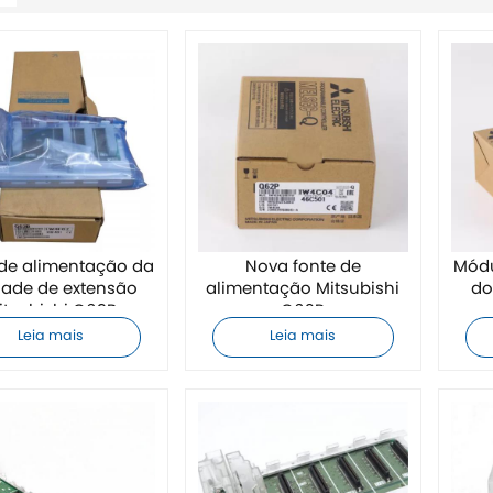
 de alimentação da
Nova fonte de
Módu
ade de extensão
alimentação Mitsubishi
do
itsubishi Q63B
Q62P
otalmente nova
Leia mais
Leia mais