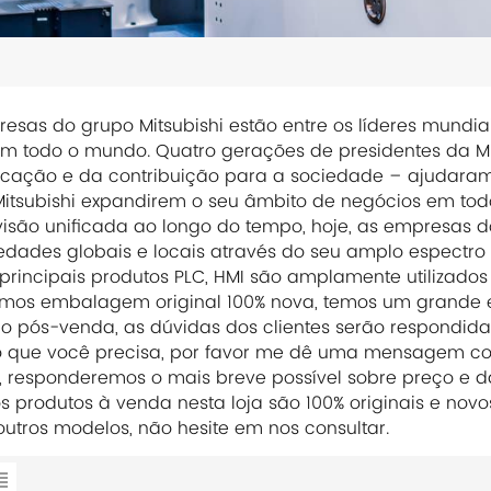
esas do grupo Mitsubishi estão entre os líderes mundi
 todo o mundo. Quatro gerações de presidentes da Mi
ficação e da contribuição para a sociedade – ajudara
itsubishi expandirem o seu âmbito de negócios em todos
visão unificada ao longo do tempo, hoje, as empresas d
edades globais e locais através do seu amplo espectro 
principais produtos PLC, HMI são amplamente utilizados
mos embalagem original 100% nova, temos um grande es
ço pós-venda, as dúvidas dos clientes serão respondidas
o que você precisa, por favor me dê uma mensagem co
, responderemos o mais breve possível sobre preço e d
s produtos à venda nesta loja são 100% originais e nov
utros modelos, não hesite em nos consultar.