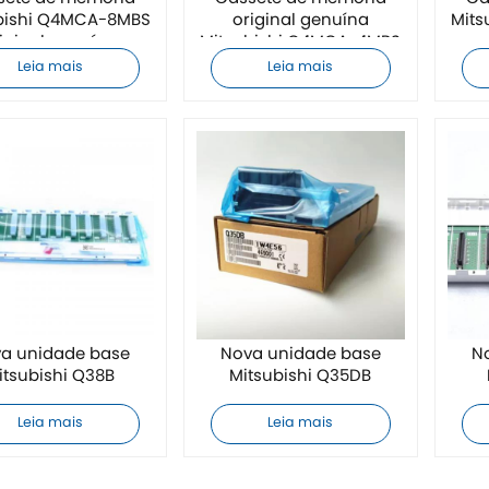
bishi Q4MCA-8MBS
original genuína
Mit
iginal genuína
Mitsubishi Q4MCA-4MBS
Leia mais
Leia mais
a unidade base
Nova unidade base
N
itsubishi Q38B
Mitsubishi Q35DB
Leia mais
Leia mais