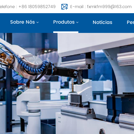
elefone : +86 18059852749
E-mail : fxmkfm999@163.com
Sobre Nós
Produtos
Notícias
Pe