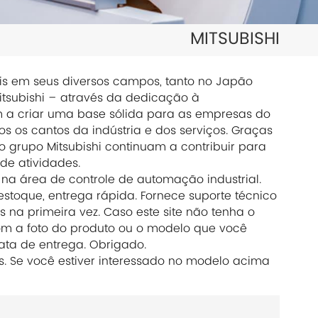
日本語
MITSUBISHI
한국의
ไทย
ais em seus diversos campos, tanto no Japão
tsubishi – através da dedicação à
Tiếng Việt
m a criar uma base sólida para as empresas do
 os cantos da indústria e dos serviços. Graças
中文
o grupo Mitsubishi continuam a contribuir para
de atividades.
 na área de controle de automação industrial.
toque, entrega rápida. Fornece suporte técnico
 na primeira vez. Caso este site não tenha o
m a foto do produto ou o modelo que você
ata de entrega. Obrigado.
os. Se você estiver interessado no modelo acima