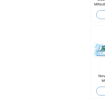
Mitsu
ZIEHL-ABEGG
or
Bosch Rexroth
FESTO
Delta
Ti5 robot
Outros
Nov
CONTATO FÊNIX
M
Xinje
Mettler Toledo