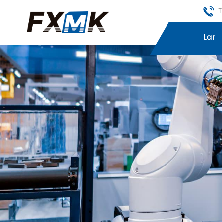
T
Lar