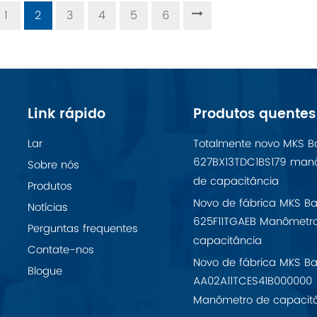
1
2
3
4
5
6
Link rápido
Produtos quentes
Lar
Totalmente novo MKS B
627BX13TDC1BS179 man
Sobre nós
de capacitância
Produtos
Novo de fábrica MKS Ba
Notícias
625F11TGAEB Manômetr
Perguntas frequentes
capacitância
Contate-nos
Novo de fábrica MKS Ba
Blogue
AA02A11TCES41B000000
Manômetro de capacit