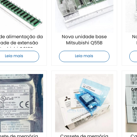
 de alimentação da
Nova unidade base
N
ade de extensão
Mitsubishi Q55B
tsubishi Q612B
otalmente nova
Leia mais
Leia mais
sete de memória
Cassete de memória
Ca