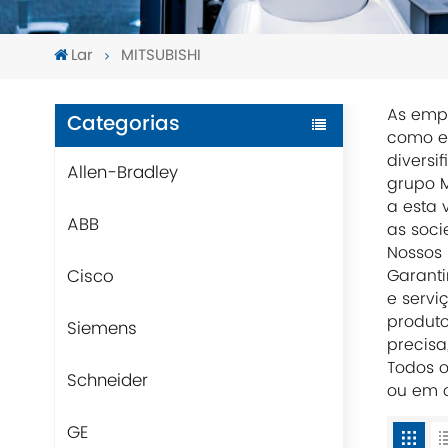
Lar
MITSUBISHI
As empr
Categorias
como em
diversi
Allen-Bradley
grupo M
a esta 
ABB
as soci
Nossos 
Cisco
Garanti
e servi
produt
Siemens
precisa
Todos o
Schneider
ou em o
GE