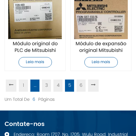
Módulo original do
Módulo de expansão
PLC de Mitsubishi
original Mitsubishi
FX2N-48ER
FX2N-32ET-ESS/UL PLC
Leia mais
Leia mais
1
...
3
4
5
6
Um Total De
6
Páginas
Contate-nos
Endereço: Room 1707, No. 1705, Wulu Road, Industrial