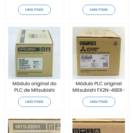
FX3G-1DA-BD
ESS/UL PLC
Leia mais
Leia mais
Módulo original do
Módulo PLC original
PLC de Mitsubishi
Mitsubishi FX2N-48ER-
FX2N-48ET
ES/UL
Leia mais
Leia mais