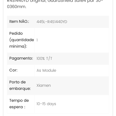
R4S1440YD original, GuardShield Safe4 par 30-
0360mm.
445L-R4S1440YD
Item NÃO.:
Pedido
1
(quantidade
mínima):
100% T/T
Pagamento:
As Module
Cor:
Porto de
Xiamen
embarque:
Tempo de
10-15 days
espera：