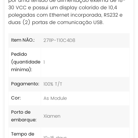
por uma tensão de alimentação externa de 18-
30 VCC e possui um display colorido de 10,4
polegadas com Ethernet incorporada, RS232 e
duas (2) portas de comunicação USB.
2711P-T10C4D8
Item NÃO.:
Pedido
1
(quantidade
mínima):
100% T/T
Pagamento:
As Module
Cor:
Porto de
Xiamen
embarque:
Tempo de