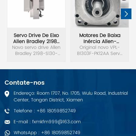
Servo Drive De Eixo
Motores De Baixa
Allen Bradley 2198-
Inércia Allen-
Novo servo drive Allen
S130-ERS3
Bradley VPL-B1303F-
Original novo VPL-
Bradley 2198-S130-
B1303F-PK12AA Servo
PK12AA
ERS3 Ser B Kinetix 5700
motor de baixa inércia
de eixo único original.
Kinetix VP 480V.
Contate-nos
Endereço: Room 1707, No. 1705, Wulu Road, Industrial
Center, Tongan District, Xiamen
Telefone : +86 18059852749
E-mail : fxmkfm999@163.com
WhatsApp : +86 18059852749