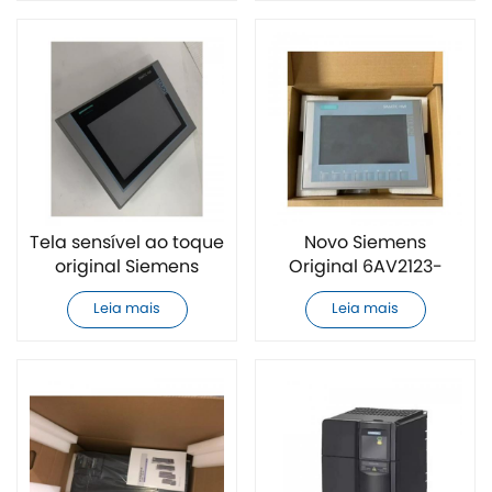
Tela sensível ao toque
Novo Siemens
original Siemens
Original 6AV2123-
6AV2124-0JC01-0AX0
2GB03-0AX0 Tela
Leia mais
Leia mais
Sensível ao Toque