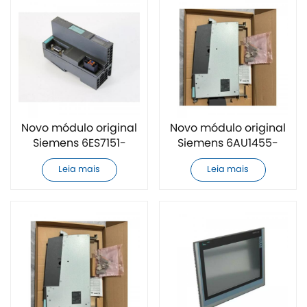
Novo módulo original
Novo módulo original
Siemens 6ES7151-
Siemens 6AU1455-
1AA05-0AB0
2AD00-0AA0
Leia mais
Leia mais