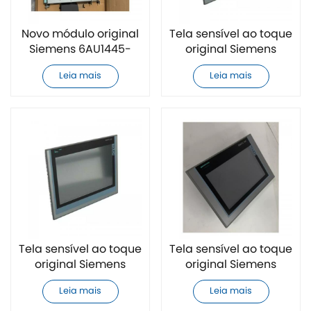
Novo módulo original
Tela sensível ao toque
Siemens 6AU1445-
original Siemens
2AD00-0AA0
6AV6642-0DA01-1AX1
Leia mais
Leia mais
Tela sensível ao toque
Tela sensível ao toque
original Siemens
original Siemens
6AV7863-2TA00-
6AV6642-0BA01-1AX0
Leia mais
Leia mais
0AA0