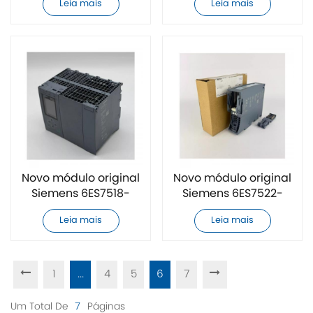
Leia mais
Leia mais
Novo módulo original
Novo módulo original
Siemens 6ES7518-
Siemens 6ES7522-
4AP00-0AB0
1BH01-0AB0
Leia mais
Leia mais
1
...
4
5
6
7
Um Total De
7
Páginas