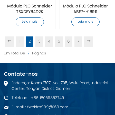
Módulo PLC Schneider
Módulo PLC Schneider
TSXDEY64D2K
ABE7-H16R11
totalmente novo
totalmente novo
Leia mais
Leia mais
1
2
3
4
5
6
7
Um Total De
7
Páginas
Contate-nos
Endereço: Room 1707, No. 1705, Wulu Road, Industrial
Center, Tongan District, Xiamen
Telefone : +86 18059852749
E-mail : fxmkfm999@163.com