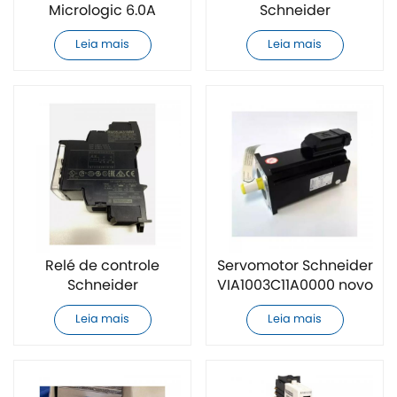
Micrologic 6.0A
Schneider
totalmente novo
ABE7CPA412 novo
Leia mais
Leia mais
Relé de controle
Servomotor Schneider
Schneider
VIA1003C11A0000 novo
RM35JA31MW novo
Leia mais
Leia mais