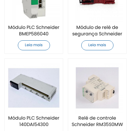
Módulo PLC Schneider
Módulo de relé de
BMEP586040
segurança Schneider
totalmente novo
XPSUS12AP totalmente
Leia mais
Leia mais
novo
Módulo PLC Schneider
Relé de controle
140DAI54300
Schneider RM35S0MW