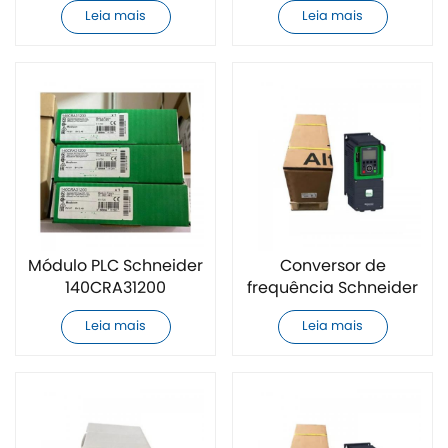
totalmente novo
novo
Leia mais
Leia mais
Módulo PLC Schneider
Conversor de
140CRA31200
frequência Schneider
totalmente novo
ATV930D37N4 novo
Leia mais
Leia mais