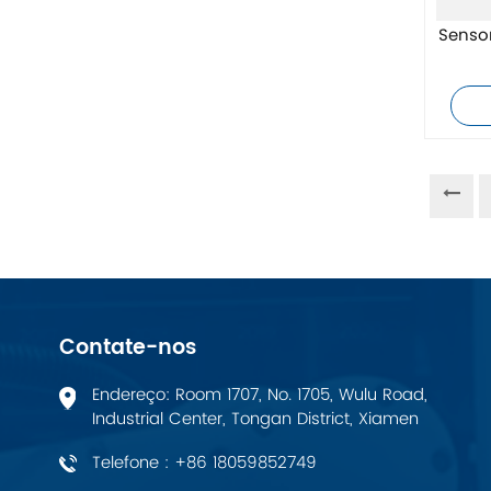
ZIEHL-ABEGG
Senso
Bosch Rexroth
FESTO
Delta
Ti5 robot
Outros
Contate-nos
CONTATO FÊNIX
Endereço: Room 1707, No. 1705, Wulu Road,
Industrial Center, Tongan District, Xiamen
Xinje
Telefone : +86 18059852749
Mettler Toledo