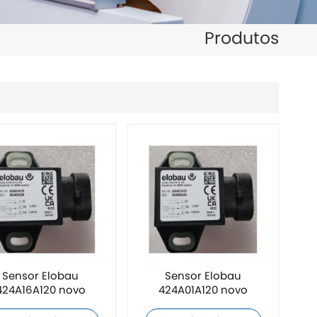
日本語
Produtos
한국의
ไทย
Tiếng Việt
中文
Sensor Elobau
Sensor Elobau
424A16A120 novo
424A01A120 novo