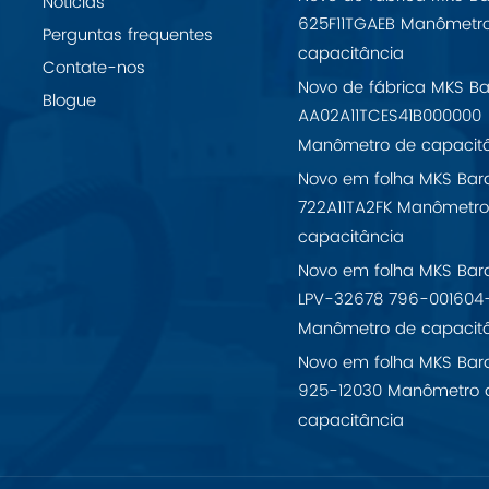
Notícias
625F11TGAEB Manômetr
Perguntas frequentes
capacitância
Contate-nos
Novo de fábrica MKS Ba
Blogue
AA02A11TCES41B000000
Manômetro de capacit
Novo em folha MKS Bar
722A11TA2FK Manômetro
capacitância
Novo em folha MKS Bar
LPV-32678 796-001604
Manômetro de capacit
Novo em folha MKS Bar
925-12030 Manômetro 
capacitância