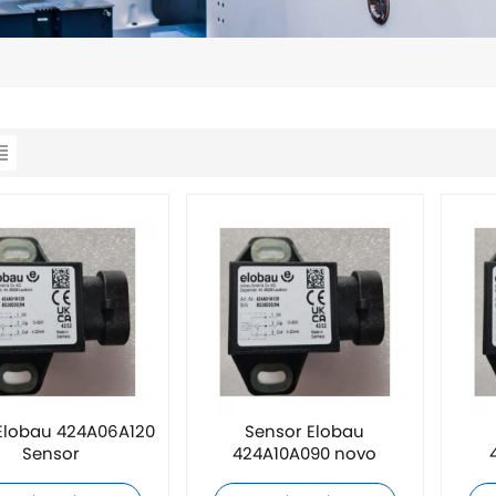
Elobau 424A06A120
Sensor Elobau
Sensor
424A10A090 novo