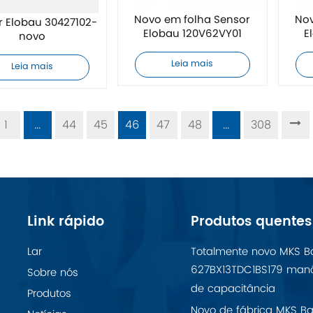
Novo em folha Sensor
Nov
r Elobau 30427102-
Elobau 120V62VY01
E
novo
Leia mais
Leia mais
1
...
44
45
46
47
48
...
308
Link rápido
Produtos quentes
Lar
Totalmente novo MKS B
627BX13TDC1BS179 man
Sobre nós
de capacitância
Produtos
Novo de fábrica MKS Ba