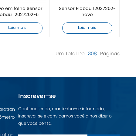
o em folha Sensor
Sensor Elobau 12027202-
lobau 12027202-5
novo
Leia mais
Leia mais
Um Total De
308
Páginas
Inscrever-se
Continue lendo, mantenha-se informado,
aratron
inscreva-se e convidamos você a nos dizer o
ômetro
que você pensa.
ratron