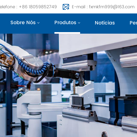
elefone : +86 18059852749
E-mail : fxmkfm999@163.com
Sobre Nós
Produtos
Notícias
Pe