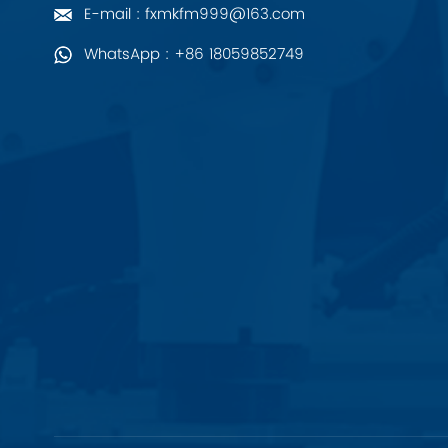
E-mail : fxmkfm999@163.com
PALL
WhatsApp : +86 18059852749
YORK
Xsens
7OCEAN
ANSON
Swissbit
B&R
Parker