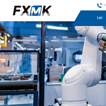
T
Lar