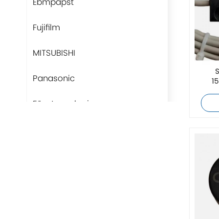
Ebmpapst
Fujifilm
MITSUBISHI
S
Panasonic
1
Fãs-tecnologia
Rittal
BUSCHJOST
H3C
Triconex