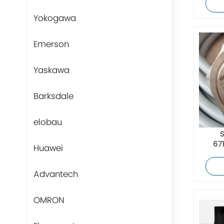
Yokogawa
Emerson
Yaskawa
Barksdale
elobau
S
67
Huawei
Advantech
OMRON