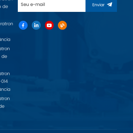
Enviar
o de
ratron
ância
atron
 de
atron
-014
ância
atron
de