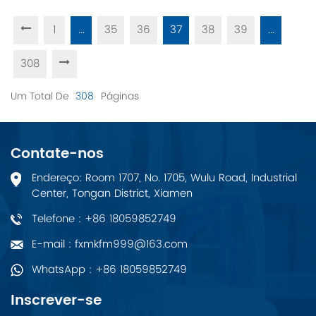
1
...
35
36
37
38
39
...
308
Um Total De
308
Páginas
Contate-nos
Endereço: Room 1707, No. 1705, Wulu Road, Industrial
Center, Tongan District, Xiamen
Telefone : +86 18059852749
E-mail : fxmkfm999@163.com
WhatsApp : +86 18059852749
Inscrever-se