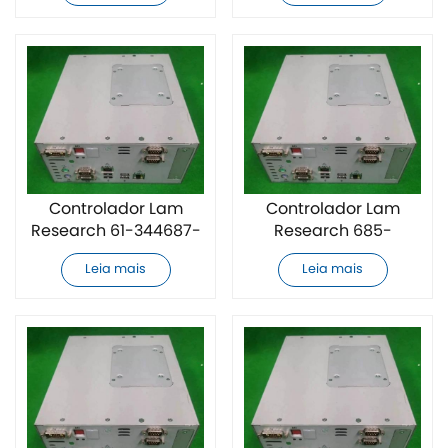
Controlador Lam
Controlador Lam
Research 61-344687-
Research 685-
00 novo de fábrica
515465-001 novo de
Leia mais
Leia mais
fábrica