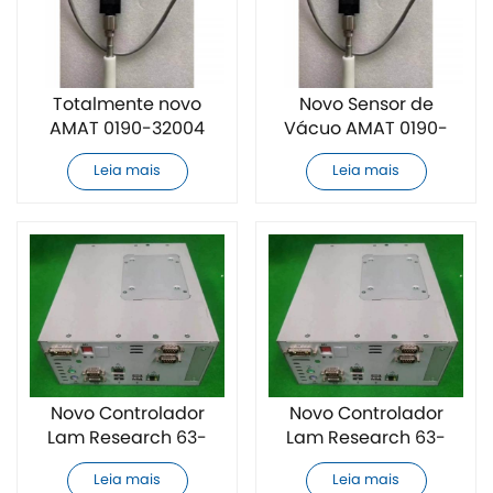
Totalmente novo
Novo Sensor de
AMAT 0190-32004
Vácuo AMAT 0190-
Sensor de vácuo
32004W
Leia mais
Leia mais
Novo Controlador
Novo Controlador
Lam Research 63-
Lam Research 63-
441958-00
431843-00
Leia mais
Leia mais