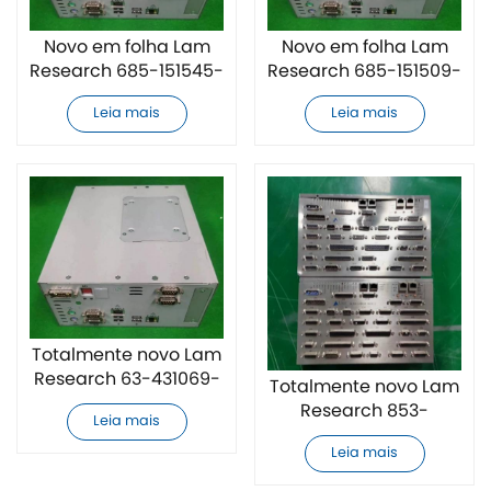
Novo em folha Lam
Novo em folha Lam
Research 685-151545-
Research 685-151509-
001 Controlador
001 Controlador
Leia mais
Leia mais
Totalmente novo Lam
Research 63-431069-
Totalmente novo Lam
00 Controlador
Research 853-
Leia mais
252745R007 Unidade
Leia mais
de controle de
semicondutores