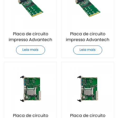
Placa de circuito
Placa de circuito
impresso Advantech
impresso Advantech
MIC-3399A3-M8E
MIC-3397C2-M8E
Leia mais
Leia mais
CPCI original e nova
CPCI original e nova
Placa de circuito
Placa de circuito