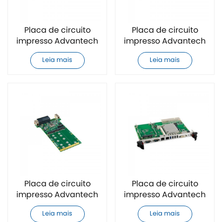
Placa de circuito
Placa de circuito
impresso Advantech
impresso Advantech
MIC-3399HA-M6E
MIC-6131C000E-ES
Leia mais
Leia mais
CPCI original e nova
CPCI original e nova
Placa de circuito
Placa de circuito
impresso Advantech
impresso Advantech
MIC-6131A000E-ES
RIO-3316-D1E CPCI
Leia mais
Leia mais
CPCI original e nova
original e nova