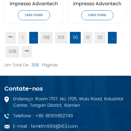
impresso Advantech
impresso Advantech
MIC-3396HD-M8E
MIC-3396HC-M8E
Leia mais
Leia mais
CPCI original e nova
CPCI original e nova
1
...
108
109
110
111
112
...
308
Um Total De
308
Páginas
Contate-nos
Endereço: Room 1707, No. 1705, Wulu Road, Industrial
Center, Tongan District, Xiamen
Telefone : +86 18059852749
E-mail : fxmkfm999@163.com