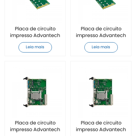
Placa de circuito
Placa de circuito
impresso Advantech
impresso Advantech
MIC-3332C1-S1E CPCI
MIC6315H1A4E-ES CPCI
Leia mais
Leia mais
original e nova
original e nova
Placa de circuito
Placa de circuito
impresso Advantech
impresso Advantech