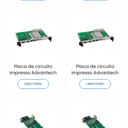
Placa de circuito
Placa de circuito
impresso Advantech
impresso Advantech
RIO-3316-C1E CPCI
MIC-3927CE CPCI
Leia mais
Leia mais
original e nova
original e nova