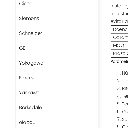
Cisco
instala
industr
Siemens
evitar 
Doenç
Schneider
Garan
MOQ
GE
Prazo 
Parâmetr
Yokogawa
Nú
Emerson
Ti
Bi
Yaskawa
Te
Te
Barksdale
Co
Su
elobau
Cl