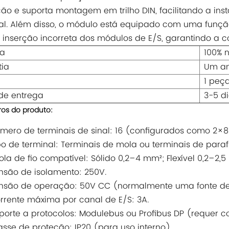
ção e suporta montagem em trilho DIN, facilitando a 
ial. Além disso, o módulo está equipado com uma fun
a inserção incorreta dos módulos de E/S, garantindo a 
a
100% n
tia
Um a
1 peç
de entrega
3-5 d
os do produto:
mero de terminais de sinal: 16 (configurados como 2×8
po de terminal: Terminais de mola ou terminais de par
tola de fio compatível: Sólido 0,2–4 mm²; Flexível 0,2–2,
nsão de isolamento: 250V.
nsão de operação: 50V CC (normalmente uma fonte de 
rrente máxima por canal de E/S: 3A.
porte a protocolos: Modulebus ou Profibus DP (reque
asse de proteção: IP20 (para uso interno).