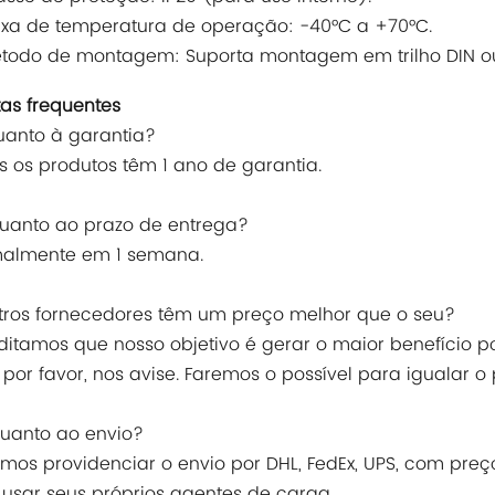
ixa de temperatura de operação: -40°C a +70°C.
todo de montagem: Suporta montagem em trilho DIN ou
as frequentes
 quanto à garantia?
s os produtos têm 1 ano de garantia.
 quanto ao prazo de entrega?
malmente em 1 semana.
utros fornecedores têm um preço melhor que o seu?
ditamos que nosso objetivo é gerar o maior benefício pos
 por favor, nos avise. Faremos o possível para igualar o
 quanto ao envio?
mos providenciar o envio por DHL, FedEx, UPS, com preç
sar seus próprios agentes de carga.