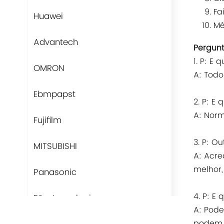
Fa
Huawei
Mé
Advantech
Pergunt
1. P: E
OMRON
A: Todo
Ebmpapst
2. P: E
A: Nor
Fujifilm
3. P: O
MITSUBISHI
A: Acre
melhor,
Panasonic
4. P: E
Fãs-tecnologia
A: Pode
podem u