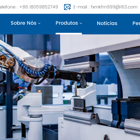
elefone : +86 18059852749
E-mail : fxmkfm999@163.com
Sobre Nós
Produtos
Notícias
Pe