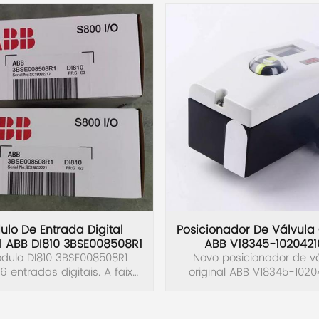
lo De Entrada Digital
Posicionador De Válvula 
l ABB DI810 3BSE008508R1
ABB V18345-1020421
dulo DI810 3BSE008508R1
Novo posicionador de vá
6 entradas digitais. A faixa
original ABB V18345-1020
ão de entrada é de 18 a 30
. e a corrente de entrada é
6 mA a 24 V.