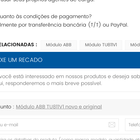
 quanto às condições de pagamento?
lmente por transferência bancária (T/T) ou PayPal.
ELACIONADAS :
Módulo ABB
Módulo TU811V1
Mód
IXE UM RECADO
você está interessado em nossos produtos e deseja s
i, responderemos o mais breve possível.
unto :
Módulo ABB TU811V1 novo e original