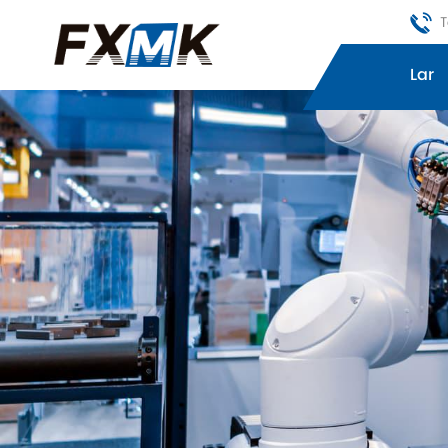
T
Lar