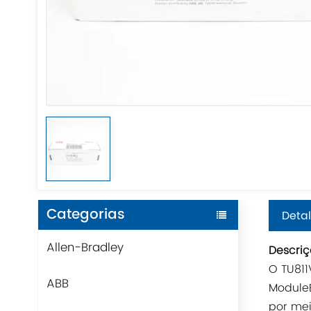
Categorias
Detal
Allen-Bradley
Descriç
O TU811
ABB
ModuleB
por me