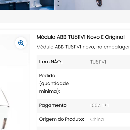
Módulo ABB TU811V1 Novo E Original
Módulo ABB TU811V1 novo, na embalagem 
TU811V1
Item NÃO.:
Pedido
1
(quantidade
mínima):
100% T/T
Pagamento:
China
Origem do Produto: