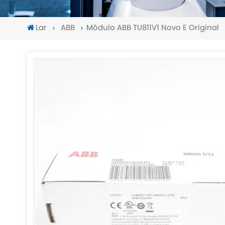
Lar
ABB
Módulo ABB TU811V1 Novo E Original
-
-
>