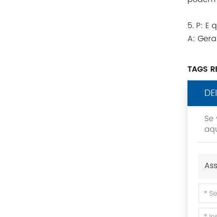
Rittal
BUSCHJOST
5. P: E
A: Gera
H3C
TAGS R
Triconex
DE
ZIEHL-ABEGG
Se 
Bosch Rexroth
aqu
FESTO
Ass
Delta
Ti5 robot