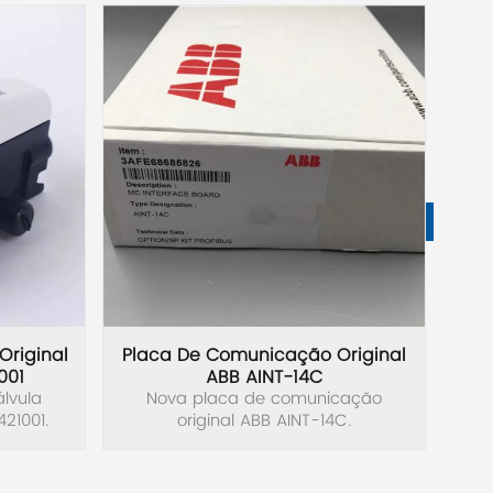
Original
Placa De Comunicação Original
Ar
001
ABB AINT-14C
lvula
Nova placa de comunicação
Nov
421001.
original ABB AINT-14C.