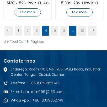
5130S-52S-PWR-EI-AC
5130S-28S-HPWR-EI
novo e original
novo e original
Leia mais
Leia mais
1
2
3
4
5
6
...
13
Um Total De
13
Páginas
Contate-nos
Endereço: Room 1707, No. 1705, Wulu Road, Industrial
Center, Tongan District, Xiamen
Telefone : +86 18059852749
E-mail : fxmkfm999@163.com
WhatsApp : +86 18059852749