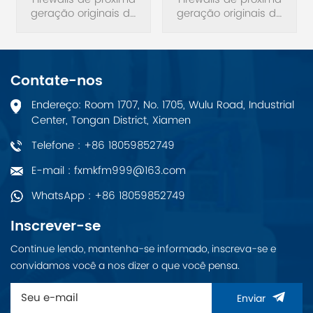
USG6525E-AC
AirEngine 5761-11
geração originais da
USG6500E
geração originais da
série Huawei
série Huawei
USG6525E-AC
USG6525E-AC
USG6500E.
USG6500E. O AirEngine
5761-11 se destaca em
Contate-nos
cenários que exigem
alta largura de banda
Endereço: Room 1707, No. 1705, Wulu Road, Industrial
e uma experiência de
Center, Tongan District, Xiamen
rede de alta
qualidade, desde
Telefone : +86 18059852749
escritórios de
pequenas e médias
E-mail : fxmkfm999@163.com
empresas e hospitais
até cafés.
WhatsApp : +86 18059852749
Inscrever-se
Continue lendo, mantenha-se informado, inscreva-se e
convidamos você a nos dizer o que você pensa.
Enviar