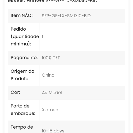
Módulo Huawei SFP-GE-LX-SM1310-BIDI.
SFP-GE-LX-SM1310-BID
Item NÃO.:
Pedido
1
(quantidade
mínima):
100% T/T
Pagamento:
Origem do
China
Produto:
As Model
Cor:
Porto de
Xiamen
embarque:
Tempo de
10-15 days