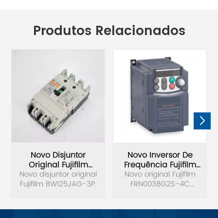
Produtos Relacionados
Novo Disjuntor
Novo Inversor De
Original Fujifilm
Frequência Fujifilm
Novo disjuntor original
BW125JAG-3P
Novo original Fujifilm
FRN0038G2S-4C
Fujifilm BW125JAG-3P.
FRN0038G2S-4C
Original
inversor de frequência
tensão trifásica 380V
potência 15KW.