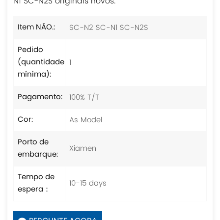
N1 SC-N2S originais novos.
SC-N2 SC-N1 SC-N2S
Item NÃO.:
Pedido
1
(quantidade
mínima):
100% T/T
Pagamento:
As Model
Cor:
Porto de
Xiamen
embarque:
Tempo de
10-15 days
espera：