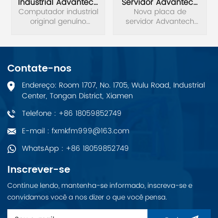
Industrial Advantech
Servidor Advantech
Computador industrial
UNO-2271G-
ASMB-830I-00A1
Nova placa de
original genuíno
E22BE/4G/32G
servidor Advantech
Totalmente Novo
Advantech UNO-
ASMB-830I-00A1.
2271G-E22BE/4G/32G.
Placa de servidor LGA
4094 AMD® EPYC ™
7002/7003 ATX com
Contate-nos
8x DDR4, 5x PCIe 4.0
x16 + 2x PCIe 4.0 x8, 9x
Endereço: Room 1707, No. 1705, Wulu Road, Industrial
SATA 3, 5x USB 3.2
Center, Tongan District, Xiamen
(Gen1), Dual 10GbE e
IPMI.
Telefone : +86 18059852749
E-mail : fxmkfm999@163.com
WhatsApp : +86 18059852749
Inscrever-se
Continue lendo, mantenha-se informado, inscreva-se e
convidamos você a nos dizer o que você pensa.