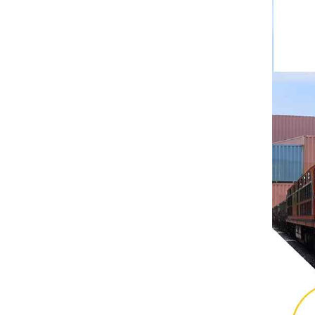
Rittal
BUSCHJOST
H3C
Triconex
ZIEHL-ABEGG
Bosch Rexroth
FESTO
Delta
Ti5 robot