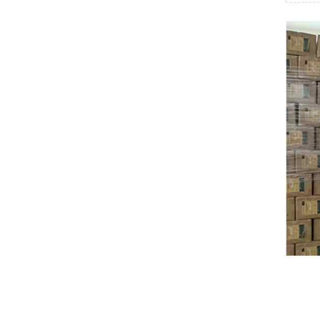
Swissbit
B&R
Parker
AZBIL
VACON
Eaton
SICK
Keyence