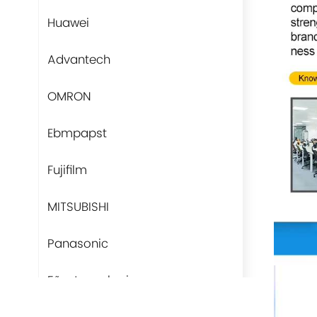
Huawei
Advantech
OMRON
Ebmpapst
Fujifilm
MITSUBISHI
Panasonic
Fãs-tecnologia