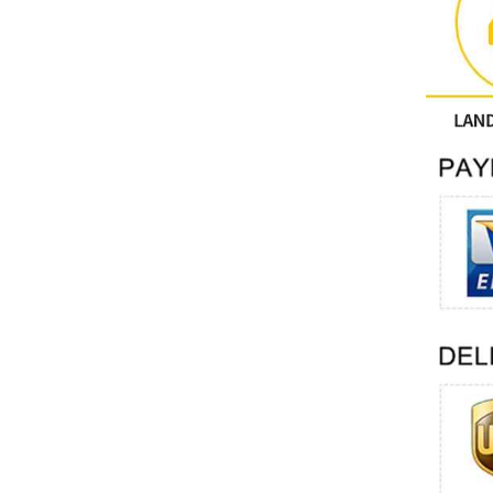
Outros
CONTATO FÊNIX
Xinje
Mettler Toledo
PALL
YORK
Xsens
7OCEAN
ANSON