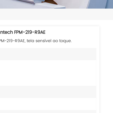
日本語
한국의
ไทย
vantech FPM-219-R9AE
Tiếng Việt
M-219-R9AE, tela sensível ao toque.
中文