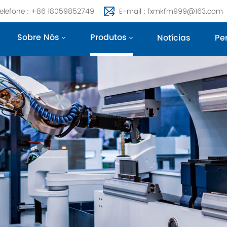
elefone : +86 18059852749
E-mail : fxmkfm999@163.com
Sobre Nós
Produtos
Notícias
Pe