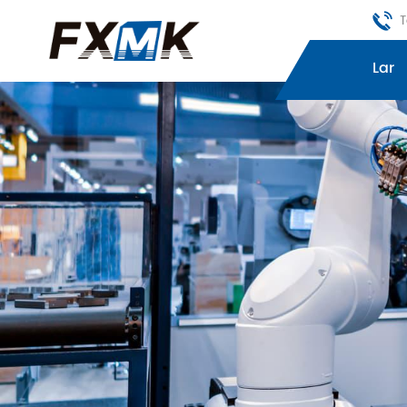
T
Lar