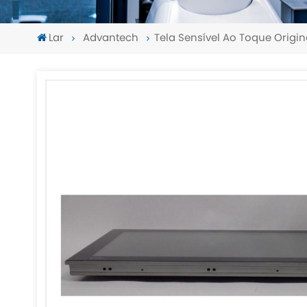
Lar
Advantech
Tela Sensível Ao Toque Origi
-
-
>