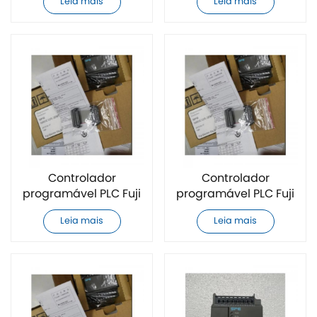
Leia mais
Leia mais
Controlador
Controlador
programável PLC Fuji
programável PLC Fuji
NW8P-BT original e
NW0E16R-3ZSPE
Leia mais
Leia mais
novo
original e novo