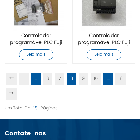
Controlador
Controlador
programável PLC Fuji
programável PLC Fuji
NW0E32R-3ZSPE
NW0P20R-31ZSPE
Leia mais
Leia mais
original e novo
original e novo
1
...
6
7
8
9
10
...
18
Um Total De
18
Páginas
Contate-nos