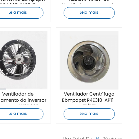
R3G225-RH17-11
Ventilador de motor de
eixo
Leia mais
Leia mais
Ventilador de
Ventilador Centrífugo
riamento do inversor
Ebmpapst R4E310-AP11-
bmpapst W2D300-
01/F01
CP02-31
Leia mais
Leia mais
Um Total De
6
Páginas