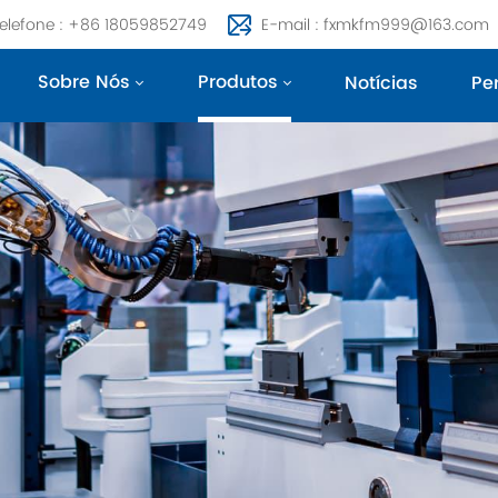
elefone : +86 18059852749
E-mail : fxmkfm999@163.com
Sobre Nós
Produtos
Notícias
Pe