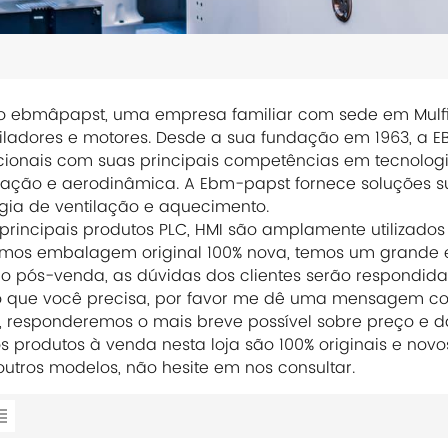
 ebmâpapst, uma empresa familiar com sede em Mulfin
iladores e motores. Desde a sua fundação em 1963, a 
cionais com suas principais competências em tecnologia
ização e aerodinâmica. A Ebm-papst fornece soluções su
gia de ventilação e aquecimento.
principais produtos PLC, HMI são amplamente utilizados
mos embalagem original 100% nova, temos um grande es
ço pós-venda, as dúvidas dos clientes serão respondidas
o que você precisa, por favor me dê uma mensagem co
, responderemos o mais breve possível sobre preço e d
s produtos à venda nesta loja são 100% originais e nov
utros modelos, não hesite em nos consultar.