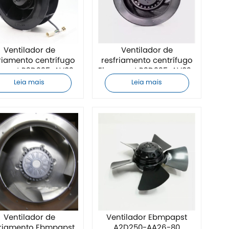
Ventilador de
Ventilador de
riamento centrífugo
resfriamento centrífugo
apst R2D225-AV02-
Ebmpapst R2D225-AV02-
12.
11.
Leia mais
Leia mais
Ventilador de
Ventilador Ebmpapst
friamento Ebmpapst
A2D250-AA26-80