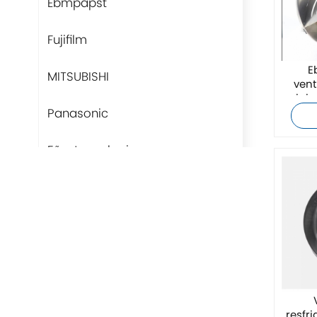
Ebmpapst
Fujifilm
E
MITSUBISHI
vent
origi
Panasonic
Fãs-tecnologia
Rittal
BUSCHJOST
H3C
Triconex
resfr