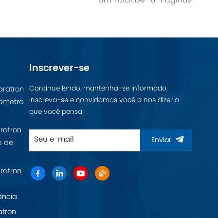
Inscrever-se
Continue lendo, mantenha-se informado,
aratron
inscreva-se e convidamos você a nos dizer o
ômetro
que você pensa.
ratron
Enviar
o de
ratron
ância
atron