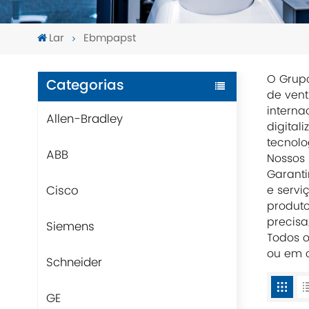
Lar
Ebmpapst
O Grupo
Categorias
de vent
interna
Allen-Bradley
digital
tecnolo
ABB
Nossos 
Garanti
Cisco
e servi
produt
precisa
Siemens
Todos o
ou em o
Schneider
GE