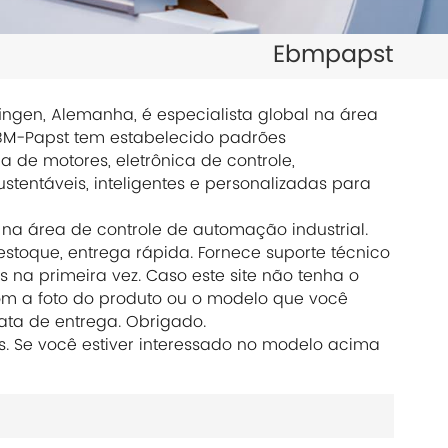
日本語
Ebmpapst
한국의
ไทย
gen, Alemanha, é especialista global na área
EBM-Papst tem estabelecido padrões
Tiếng Việt
 de motores, eletrônica de controle,
stentáveis, inteligentes e personalizadas para
中文
 na área de controle de automação industrial.
toque, entrega rápida. Fornece suporte técnico
 na primeira vez. Caso este site não tenha o
m a foto do produto ou o modelo que você
ata de entrega. Obrigado.
os. Se você estiver interessado no modelo acima