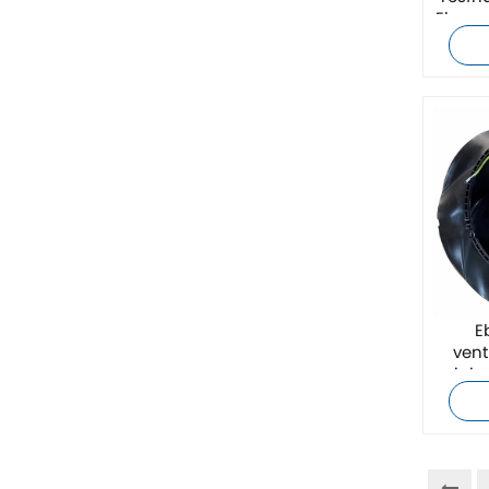
Ebmpa
ZIEHL-ABEGG
Bosch Rexroth
FESTO
Delta
Ti5 robot
Outros
E
vent
CONTATO FÊNIX
origi
Xinje
Mettler Toledo