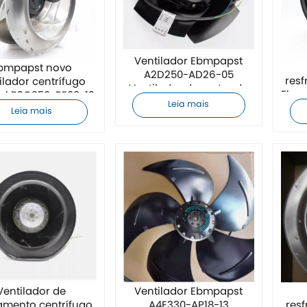
Ventilador Ebmpapst
bmpapst novo
A2D250-AD26-05
resf
ilador centrífugo
Ventilador de motor de
Ebmp
nal R3G250-RE09-12
eixo
Leia mais
Leia mais
Ventilador de
Ventilador Ebmpapst
iamento centrífugo
res
A4E330-AP18-13