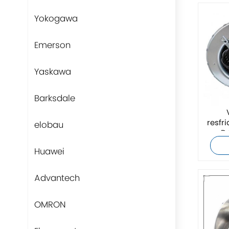
Yokogawa
Emerson
Yaskawa
Barksdale
resfr
elobau
D
Huawei
Advantech
OMRON