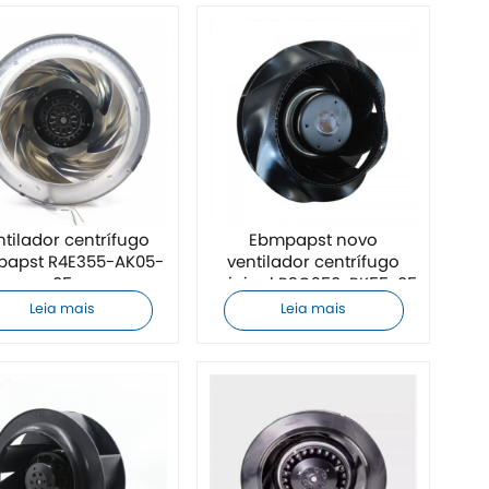
ntilador centrífugo
Ebmpapst novo
apst R4E355-AK05-
ventilador centrífugo
05
original R3G250-RK55-05
Leia mais
Leia mais