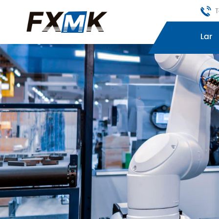
T
Lar