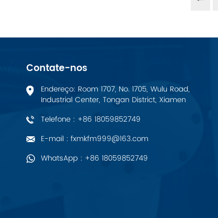
PALL
YORK
Contate-nos
Xsens
Endereço: Room 1707, No. 1705, Wulu Road,
7OCEAN
Industrial Center, Tongan District, Xiamen
Telefone : +86 18059852749
ANSON
E-mail : fxmkfm999@163.com
Swissbit
WhatsApp : +86 18059852749
B&R
Parker