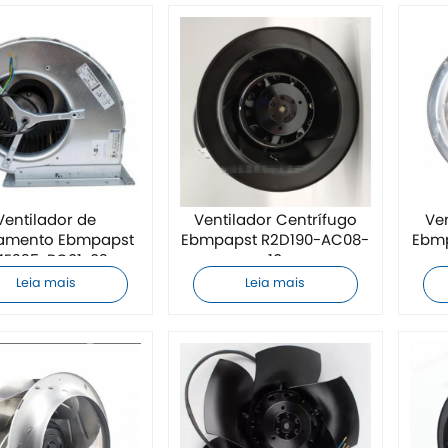
Ventilador de
Ventilador Centrífugo
Ve
iamento Ebmpapst
Ebmpapst R2D190-AC08-
Ebmp
4E225-BC01-02
10
Leia mais
Leia mais