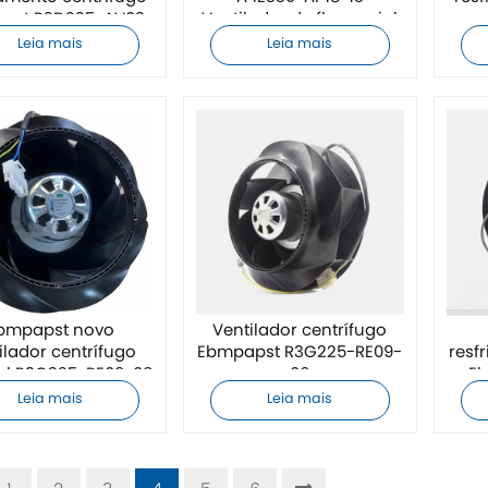
pst R2D225-AV02-
Ventilador de fluxo axial
15.
Leia mais
Leia mais
bmpapst novo
Ventilador centrífugo
ilador centrífugo
Ebmpapst R3G225-RE09-
resf
nal R3G225-RE09-08
06
E
Leia mais
Leia mais