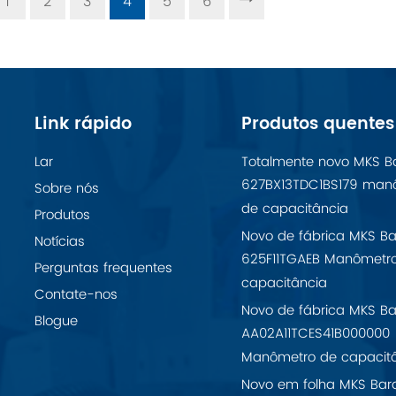
1
2
3
4
5
6
Link rápido
Produtos quentes
Lar
Totalmente novo MKS B
627BX13TDC1BS179 man
Sobre nós
de capacitância
Produtos
Novo de fábrica MKS Ba
Notícias
625F11TGAEB Manômetr
Perguntas frequentes
capacitância
Contate-nos
Novo de fábrica MKS Ba
Blogue
AA02A11TCES41B000000
Manômetro de capacit
Novo em folha MKS Bar