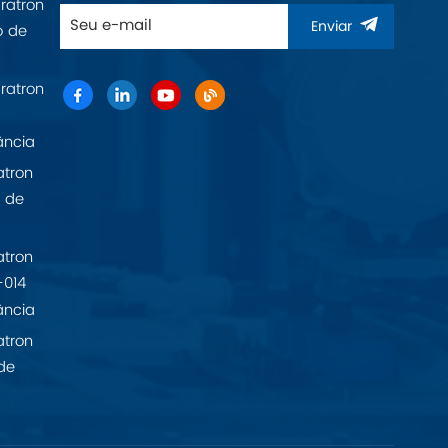
ratron
Enviar
o de
ratron
ância
atron
 de
atron
-014
ância
atron
de