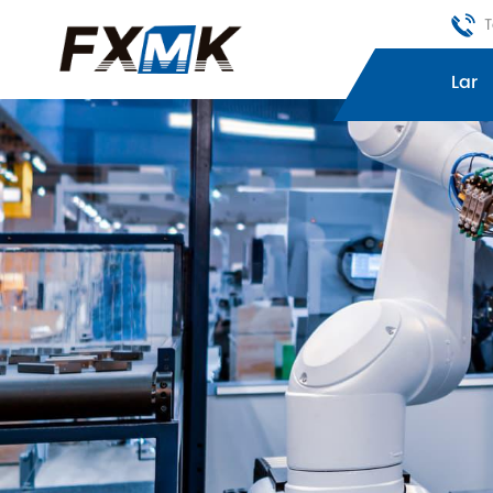
T
Lar