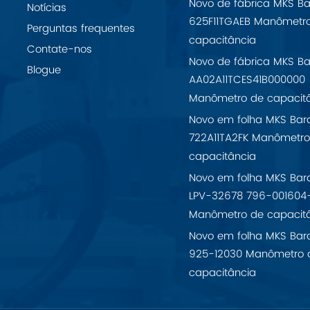
Novo de fábrica MKS Ba
Notícias
625F11TGAEB Manômetr
Perguntas frequentes
capacitância
Contate-nos
Novo de fábrica MKS Ba
Blogue
AA02A11TCES41B000000
Manômetro de capacit
Novo em folha MKS Bar
722A11TA2FK Manômetro
capacitância
Novo em folha MKS Bar
LPV-32678 796-001604
Manômetro de capacit
Novo em folha MKS Bar
925-12030 Manômetro 
capacitância