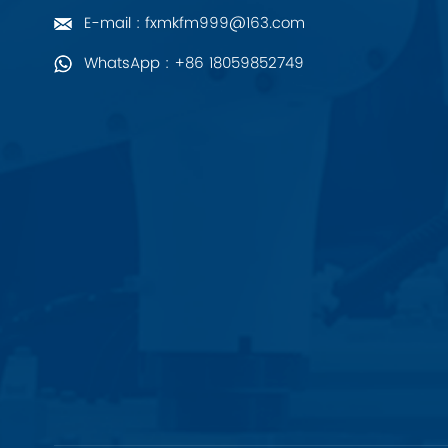
ZIEHL-ABEGG
E-mail : fxmkfm999@163.com
WhatsApp : +86 18059852749
Bosch Rexroth
FESTO
Delta
Ti5 robot
Outros
CONTATO FÊNIX
Xinje
Mettler Toledo