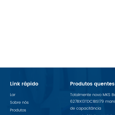
Link rápido
Produtos quentes
Lar
Totalmente novo MKS B
627BX13TDC1BS179 man
Sobre nós
de capacitância
Produtos