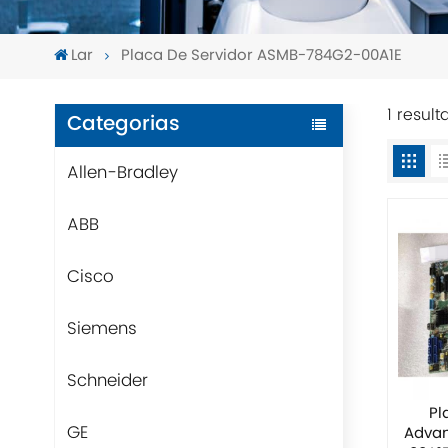
Lar
Placa De Servidor ASMB-784G2-00A1E
1 resul
Categorias
Allen-Bradley
ABB
Cisco
Siemens
Schneider
Pl
GE
Adva