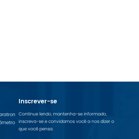
Inscrever-se
Continue lendo, mantenha-se informado,
aratron
inscreva-se e convidamos você a nos dizer o
ômetro
que você pensa.