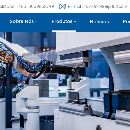
elefone : +86 18059852749
E-mail : fxmkfm999@163.com
Sobre Nós
Produtos
Notícias
Pe