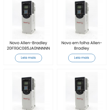
Novo Allen-Bradley
Novo em folha Allen-
20F11GC085JA0NNNNN
Bradley
Inversor de
20F11GC2P1JA0NNNNN
Leia mais
Leia mais
frequência AC
variador de
frequência CA