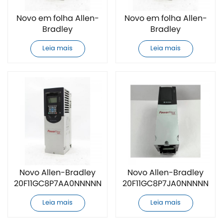
Novo em folha Allen-
Novo em folha Allen-
Bradley
Bradley
20F11GC3P5JA0NNNNN
20F11GC5P0JA0NNNNN
Leia mais
Leia mais
variador de
variador de
frequência CA
frequência CA
Novo Allen-Bradley
Novo Allen-Bradley
20F11GC8P7AA0NNNNN
20F11GC8P7JA0NNNNN
inversor de
inversor de
Leia mais
Leia mais
frequência CA
frequência CA