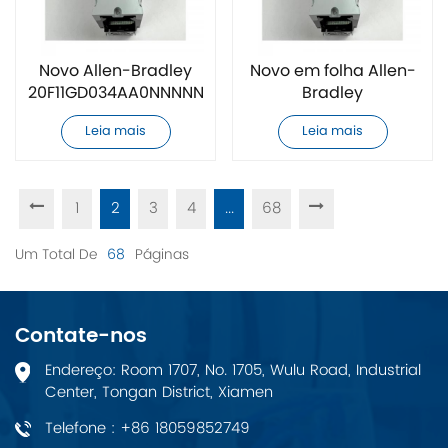
Novo Allen-Bradley
Novo em folha Allen-
20F11GD034AA0NNNNN
Bradley
Inversor de
20F11GD040AA0NNNNN
Leia mais
Leia mais
Frequência AC
inversor de
frequência CA
1
2
3
4
...
68
Um Total De
68
Páginas
Contate-nos
Endereço: Room 1707, No. 1705, Wulu Road, Industrial
Center, Tongan District, Xiamen
Telefone : +86 18059852749