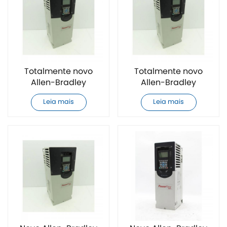
Totalmente novo
Totalmente novo
Allen-Bradley
Allen-Bradley
20F11GC043JA0NNNNN
20F11GC060AA0NNNNN
Leia mais
Leia mais
inversor de
inversor de
frequência CA
frequência CA